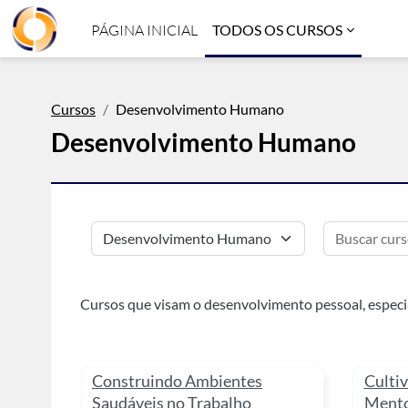
Ir para o conteúdo principal
PÁGINA INICIAL
TODOS OS CURSOS
Cursos
Desenvolvimento Humano
Desenvolvimento Humano
Categorias de Cursos
Cursos que visam o desenvolvimento pessoal, espec
Construindo Ambientes
Cultiv
Saudáveis no Trabalho
Mento