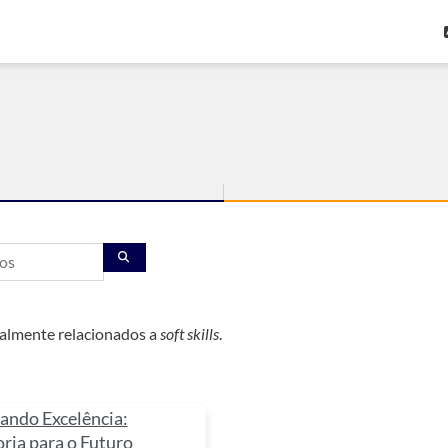
Buscar cursos
BUSCAR CURSOS
ialmente relacionados a
soft skills
.
ando Excelência:
ria para o Futuro